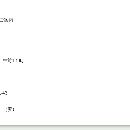
案内
 午前1１時
43
（妻）