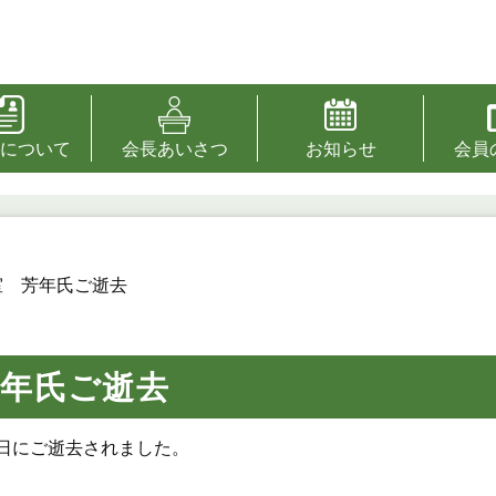
について
会長あいさつ
お知らせ
会員
室 芳年氏ご逝去
芳年氏ご逝去
0日にご逝去されました。