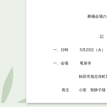
葬儀会場のご
記
一、日時 5月23日（火）
一、会場 竜泉寺
秋田市旭北寺町1-
喪主 小室 智静子様 