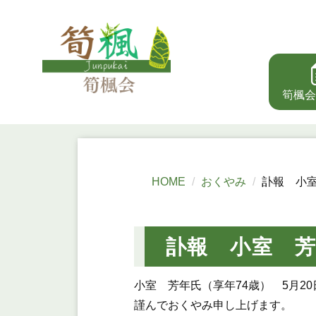
筍楓会
HOME
おくやみ
訃報 小
訃報 小室 
小室 芳年氏（享年74歳） 5月2
謹んでおくやみ申し上げます。