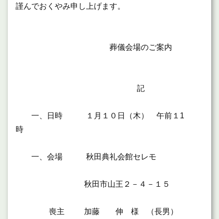
謹んでおくやみ申し上げます。
葬儀会場のご案内
記
一、日時 １月１０日（木） 午前１1
時
一、会場 秋田典礼会館セレモ
秋田市山王２－４－１５
喪主 加藤 伸 様 （長男）