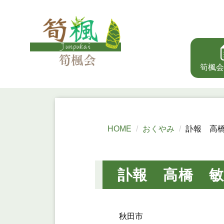
筍楓会
HOME
おくやみ
訃報 高
訃報 高橋 
秋田市