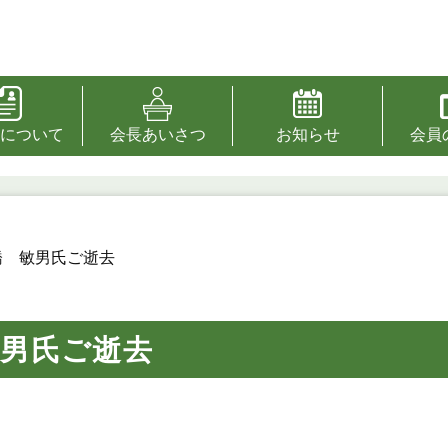
について
会長あいさつ
お知らせ
会員
橋 敏男氏ご逝去
敏男氏ご逝去