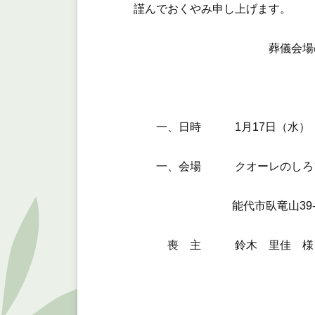
謹んでおくやみ申し上げます。
葬儀会場のご
一、日時 1月17日（水）
一、会場 クオーレのしろフ
能代市臥竜山39-2
喪 主 鈴木 里佳 様 