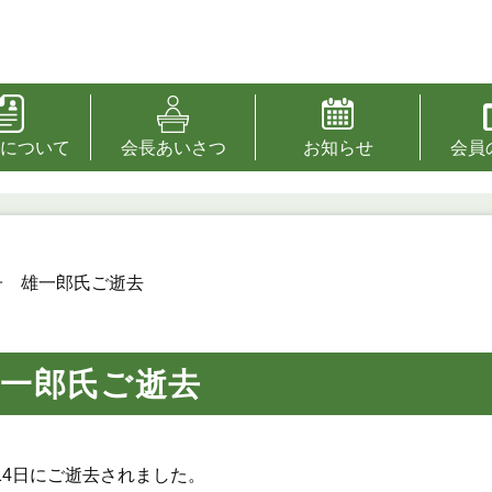
について
会長あいさつ
お知らせ
会員
子 雄一郎氏ご逝去
雄一郎氏ご逝去
14日にご逝去されました。