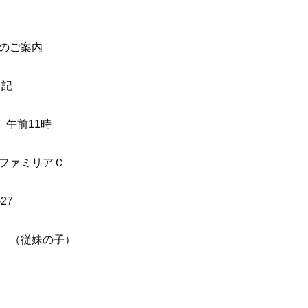
案内
記
 午前11時
ァミリアＣ
7
（従妹の子）