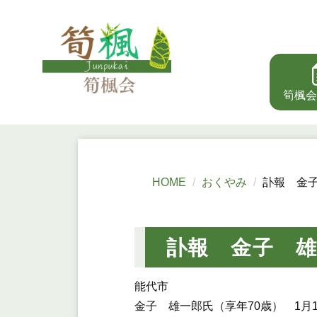
筍楓会
HOME
おくやみ
訃報 金
訃報 金子 
能代市
金子 雄一郎氏（享年70歳） 1月