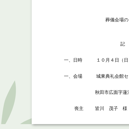
葬儀会場のご
記
一、日時 １０月４日（日
一、会場 城東典礼会館セ
秋田市広面字蓮沼３
喪主 皆川 茂子 様 