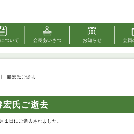
について
会長あいさつ
お知らせ
会員
川 勝宏氏ご逝去
勝宏氏ご逝去
月１日にご逝去されました。