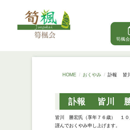
筍楓会
HOME
おくやみ
訃報 皆
訃報 皆川 
皆川 勝宏氏（享年７６歳） １０
謹んでおくやみ申し上げます。