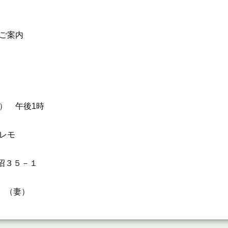
案内
） 午後1時
レモ
５－１
（妻）